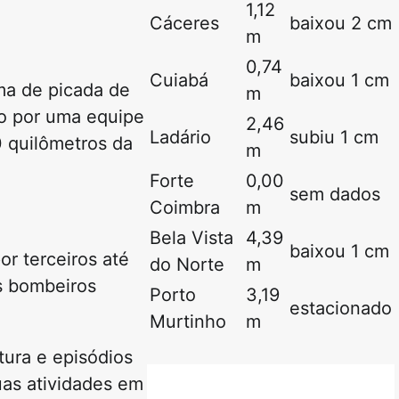
1,12
Cáceres
baixou 2 cm
m
0,74
Cuiabá
baixou 1 cm
ima de picada de
m
do por uma equipe
2,46
Ladário
subiu 1 cm
0 quilômetros da
m
Forte
0,00
sem dados
Coimbra
m
Bela Vista
4,39
baixou 1 cm
r terceiros até
do Norte
m
os bombeiros
Porto
3,19
estacionado
Murtinho
m
tura e episódios
uas atividades em