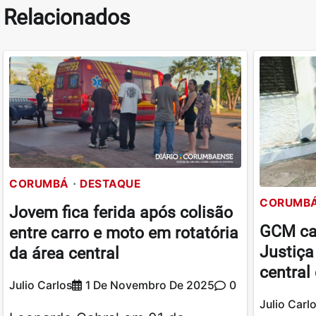
Relacionados
CORUMBÁ
DESTAQUE
CORUMB
Jovem fica ferida após colisão
GCM cap
entre carro e moto em rotatória
Justiça
da área central
central
Julio Carlos
1 De Novembro De 2025
0
Julio Carl