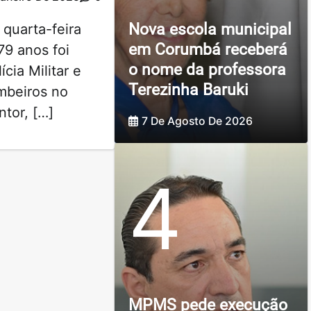
Nova escola municipal
 quarta-feira
em Corumbá receberá
79 anos foi
o nome da professora
cia Militar e
Terezinha Baruki
mbeiros no
ntor, […]
7 De Agosto De 2026
4
MPMS pede execução