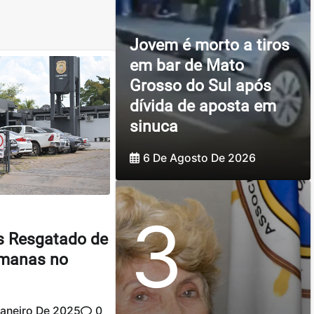
Jovem é morto a tiros
em bar de Mato
Grosso do Sul após
dívida de aposta em
sinuca
6 De Agosto De 2026
3
s Resgatado de
manas no
Janeiro De 2025
0