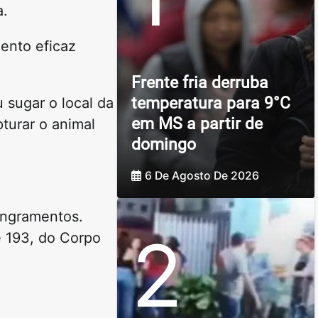
a.
mento eficaz
Frente fria derruba
temperatura para 9°C
 sugar o local da
em MS a partir de
pturar o animal
domingo
6 De Agosto De 2026
sangramentos.
2
e 193, do Corpo