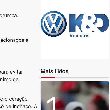
Corumbá.
lacionados a
Mais Lidos
ara evitar
ínimo de
1
ue o coração.
co de inchaço. A