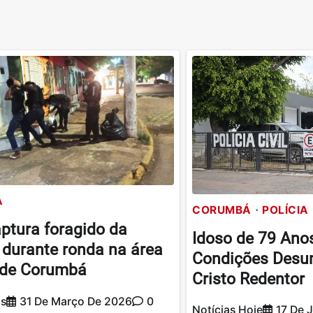
Á
CORUMBÁ
POLÍCIA
tura foragido da
Idoso de 79 Ano
 durante ronda na área
Condições Desu
 de Corumbá
Cristo Redentor
os
31 De Março De 2026
0
Notícias Hoje
17 De 