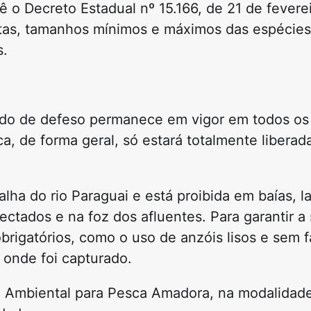
vê o
Decreto Estadual nº 15.166, de 21 de fevere
otas, tamanhos mínimos e máximos das espécies
s.
odo de defeso
permanece em vigor em todos os 
ca, de forma geral, só estará totalmente liberad
lha do rio Paraguai
e está proibida em baías, l
ctados e na foz dos afluentes. Para garantir a
obrigatórios, como o uso de
anzóis lisos e sem 
 onde foi capturado
.
o Ambiental para Pesca Amadora
, na modalidade