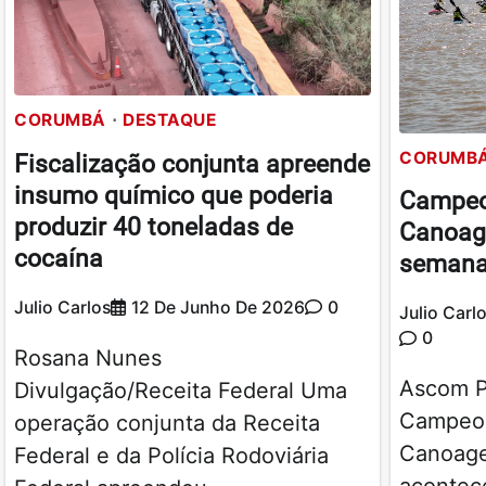
CORUMBÁ
DESTAQUE
CORUMB
Fiscalização conjunta apreende
insumo químico que poderia
Campeo
produzir 40 toneladas de
Canoag
cocaína
semana
Julio Carlos
12 De Junho De 2026
0
Julio Carl
0
Rosana Nunes
Ascom 
Divulgação/Receita Federal Uma
Campeon
operação conjunta da Receita
Canoag
Federal e da Polícia Rodoviária