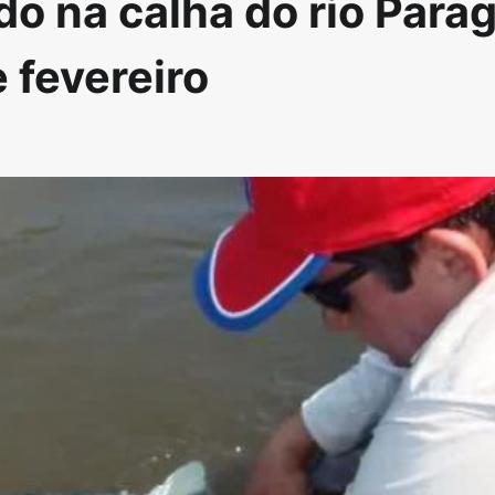
do na calha do rio Para
 fevereiro