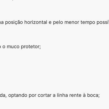
 na
posição horizontal
e pelo menor tempo possív
o o muco protetor;
ada
, optando por cortar a linha rente à boca;