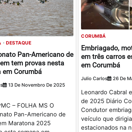
CORUMBÁ
Á
DESTAQUE
Embriagado, mot
nato Pan-Americano de
em três carros 
em tem provas nesta
em Corumbá
 em Corumbá
Julio Carlos
26 De M
os
13 De Novembro De 2025
Leonardo Cabral 
de 2025 Diário C
PMC – FOLHA MS O
Condutor embriaga
ato Pan-Americano de
veículo que dirigi
em Maratona 2025
estacionados na 