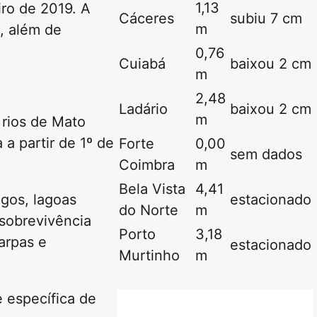
1,13
iro de 2019
. A
Cáceres
subiu 7 cm
m
, além de
0,76
Cuiabá
baixou 2 cm
m
2,48
Ladário
baixou 2 cm
m
rios de Mato
a a partir de
1º de
Forte
0,00
sem dados
Coimbra
m
Bela Vista
4,41
agos, lagoas
estacionado
do Norte
m
 sobrevivência
Porto
3,18
farpas
e
estacionado
Murtinho
m
 específica de