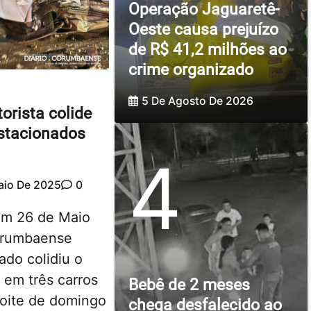
Operação Jaguaretê-
Oeste causa prejuízo
de R$ 41,2 milhões ao
crime organizado
5 De Agosto De 2026
orista colide
estacionados
4
aio De 2025
0
em 26 de Maio
orumbaense
do colidiu o
a em três carros
Bebê de 2 meses
noite de domingo
chega desfalecido ao