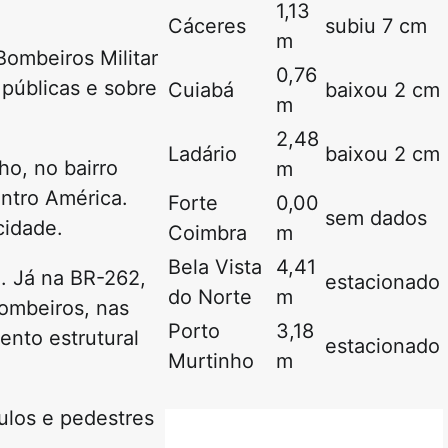
1,13
Cáceres
subiu 7 cm
m
ombeiros Militar
0,76
 públicas e sobre
Cuiabá
baixou 2 cm
m
2,48
Ladário
baixou 2 cm
o, no bairro
m
entro América.
Forte
0,00
sem dados
cidade.
Coimbra
m
Bela Vista
4,41
o. Já na BR-262,
estacionado
do Norte
m
bombeiros, nas
Porto
3,18
nto estrutural
estacionado
Murtinho
m
culos e pedestres