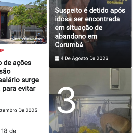
Suspeito é detido após
idosa ser encontrada
em situação de
abandono em
Corumbá
UE
4 De Agosto De 2026
o de ações
nsão
salário surge
3
 para evitar
ezembro De 2025
 18 de