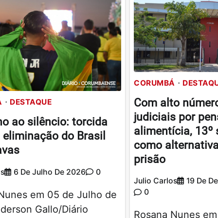
CORUMBÁ
DESTAQ
Com alto númer
Á
DESTAQUE
judiciais por pe
o ao silêncio: torcida
alimentícia, 13º 
eliminação do Brasil
como alternativa
avas
prisão
os
6 De Julho De 2026
0
Julio Carlos
19 De D
0
Nunes em 05 de Julho de
derson Gallo/Diário
Rosana Nunes em