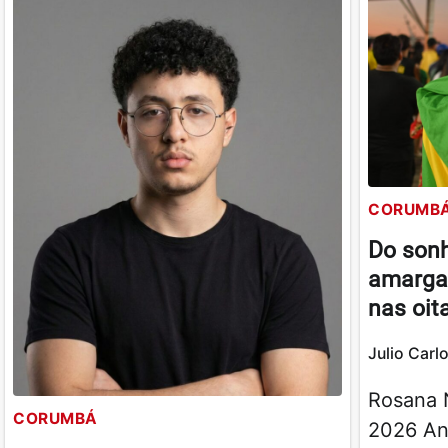
CORUMB
Do sonh
amarga 
nas oit
Julio Carl
Rosana 
CORUMBÁ
2026 An