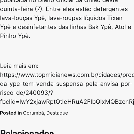
publicada no Diário Oficial da União desta
quinta-feira (7). Entre eles estão detergentes
lava-louças Ypê, lava-roupas líquidos Tixan
Ypê e desinfetantes das linhas Bak Ypê, Atol e
Pinho Ypê.
Leia mais em:
https://www.topmidianews.com.br/cidades/pro
da-ype-tem-venda-suspensa-pela-anvisa-por-
risco-de/240093/?
fbclid=IwY2xjawRptQtleHRuA2FlbQIxMQBzc
Posted in
Corumbá
,
Destaque
Relacionados