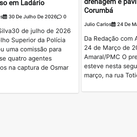
drenagem e pav
so em Ladário
Corumbá
os
30 De Julho De 2026
0
Julio Carlos
24 De M
Silva30 de julho de 2026
Da Redação com
ho Superior da Polícia
24 de Março de 2
iou uma comissão para
Amaral/PMC O pref
 se quatro agentes
esteve nesta segu
dos na captura de Osmar
março, na rua Toti