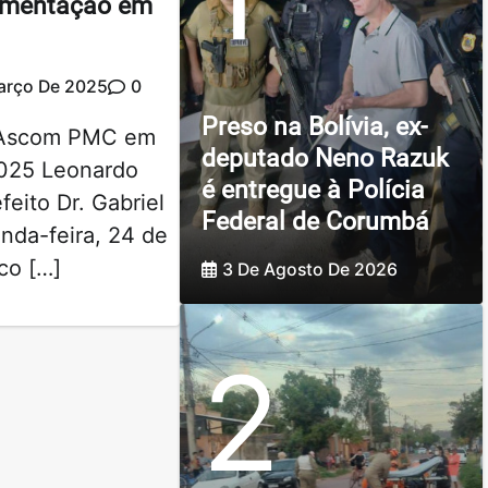
imentação em
arço De 2025
0
Preso na Bolívia, ex-
 Ascom PMC em
deputado Neno Razuk
025 Leonardo
é entregue à Polícia
eito Dr. Gabriel
Federal de Corumbá
nda-feira, 24 de
co […]
3 De Agosto De 2026
2