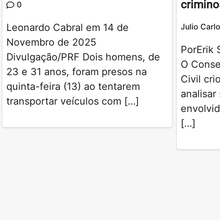
crimino
0
Leonardo Cabral em 14 de
Julio Carl
Novembro de 2025
PorErik 
Divulgação/PRF Dois homens, de
O Consel
23 e 31 anos, foram presos na
Civil cr
quinta-feira (13) ao tentarem
analisar
transportar veículos com […]
envolvi
[…]