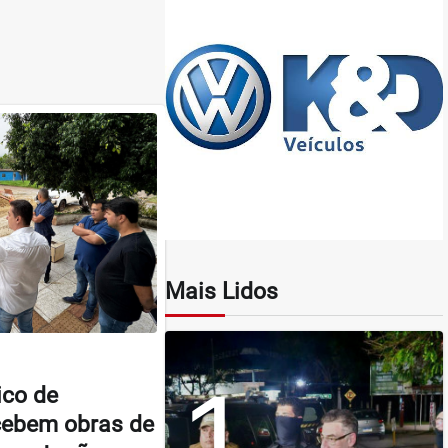
Mais Lidos
1
ico de
cebem obras de