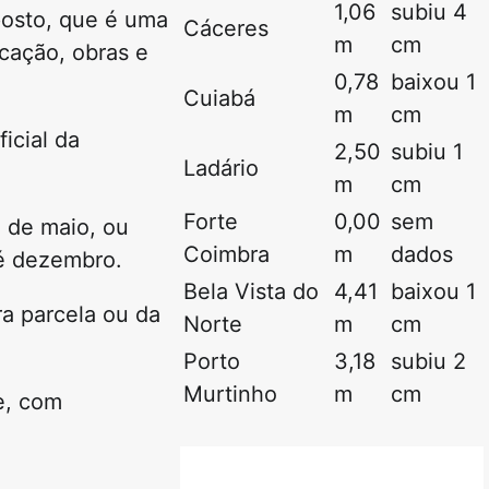
1,06
subiu 4
posto, que é uma
Cáceres
m
cm
cação, obras e
0,78
baixou 1
Cuiabá
m
cm
icial da
2,50
subiu 1
Ladário
m
cm
Forte
0,00
sem
1 de maio, ou
Coimbra
m
dados
té dezembro.
Bela Vista do
4,41
baixou 1
a parcela ou da
Norte
m
cm
Porto
3,18
subiu 2
Murtinho
m
cm
e, com