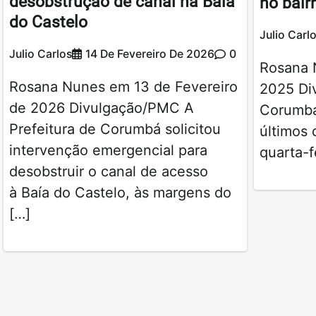
desobstrução de canal na Baía
no bair
do Castelo
Julio Carl
Julio Carlos
14 De Fevereiro De 2026
0
Rosana 
Rosana Nunes em 13 de Fevereiro
2025 Div
de 2026 Divulgação/PMC A
Corumbá
Prefeitura de Corumbá solicitou
últimos 
intervenção emergencial para
quarta-f
desobstruir o canal de acesso
à Baía do Castelo, às margens do
[…]