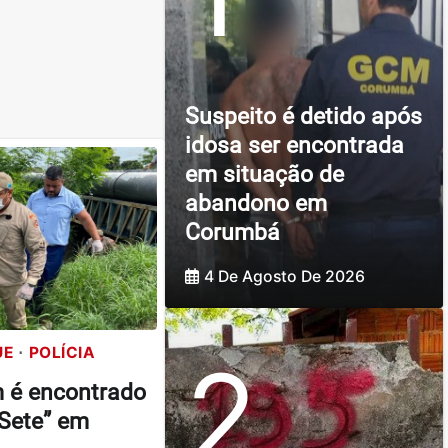
Suspeito é detido após
idosa ser encontrada
em situação de
abandono em
Corumbá
4 De Agosto De 2026
UE
POLÍCIA
2
 é encontrado
 Sete” em