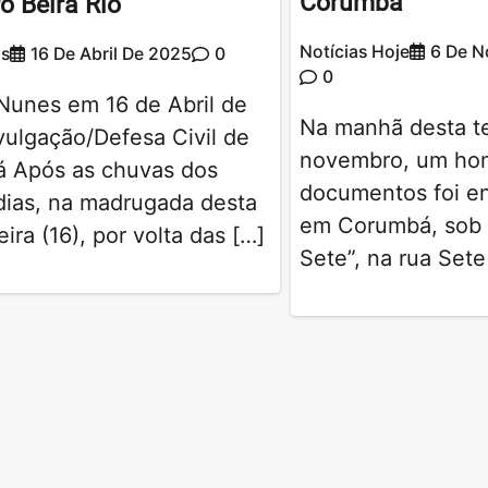
Corumbá
ro Beira Rio
Notícias Hoje
6 De 
os
16 De Abril De 2025
0
0
Nunes em 16 de Abril de
Na manhã desta te
ulgação/Defesa Civil de
novembro, um h
 Após as chuvas dos
documentos foi e
dias, na madrugada desta
em Corumbá, sob 
eira (16), por volta das […]
Sete”, na rua Sete