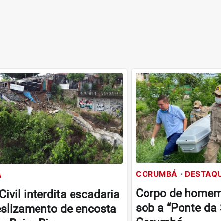
CORUMBÁ
DESTAQ
Á
Corpo de homem
Civil interdita escadaria
sob a “Ponte da
slizamento de encosta