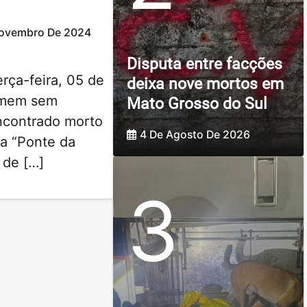
Novembro De 2024
Disputa entre facções
rça-feira, 05 de
deixa nove mortos em
omem sem
Mato Grosso do Sul
ncontrado morto
4 De Agosto De 2026
a “Ponte da
 de […]
3