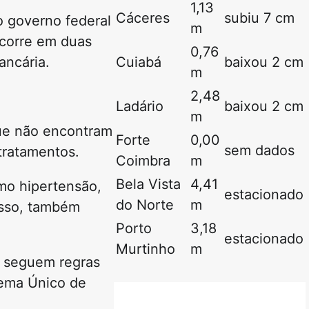
1,13
Cáceres
subiu 7 cm
do governo federal
m
ocorre em duas
0,76
ancária.
Cuiabá
baixou 2 cm
m
2,48
Ladário
baixou 2 cm
m
que não encontram
Forte
0,00
sem dados
tratamentos.
Coimbra
m
Bela Vista
4,41
mo hipertensão,
estacionado
do Norte
m
isso, também
Porto
3,18
estacionado
Murtinho
m
ue seguem regras
stema Único de