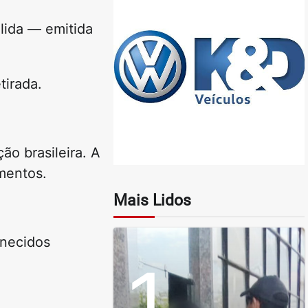
lida — emitida
tirada.
o brasileira. A
amentos.
Mais Lidos
rnecidos
1