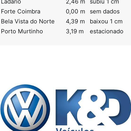
Ladário
2,46 m
subiu 1 cm
Forte Coimbra
0,00 m
sem dados
Bela Vista do Norte
4,39 m
baixou 1 cm
Porto Murtinho
3,19 m
estacionado