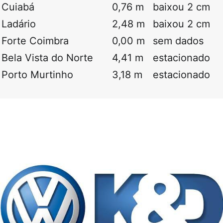
Cuiabá
0,76 m
baixou 2 cm
Ladário
2,48 m
baixou 2 cm
Forte Coimbra
0,00 m
sem dados
Bela Vista do Norte
4,41 m
estacionado
Porto Murtinho
3,18 m
estacionado