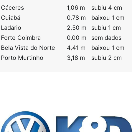
Cáceres
1,06 m
subiu 4 cm
Cuiabá
0,78 m
baixou 1 cm
Ladário
2,50 m
subiu 1 cm
Forte Coimbra
0,00 m
sem dados
Bela Vista do Norte
4,41 m
baixou 1 cm
Porto Murtinho
3,18 m
subiu 2 cm