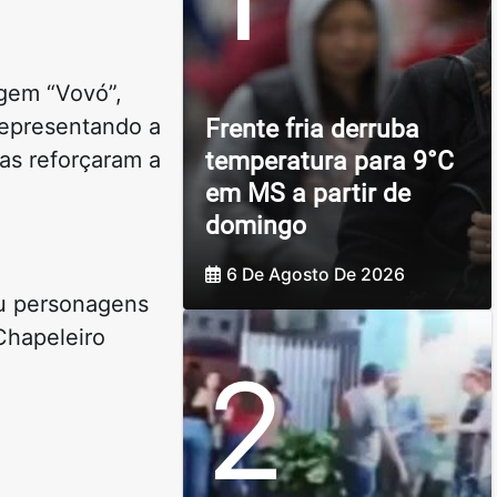
agem “Vovó”,
representando a
Frente fria derruba
temperatura para 9°C
as reforçaram a
em MS a partir de
domingo
6 De Agosto De 2026
ou personagens
Chapeleiro
2