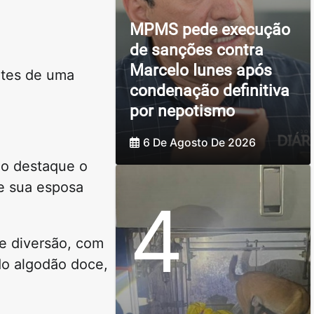
MPMS pede execução
de sanções contra
Marcelo Iunes após
ntes de uma
condenação definitiva
por nepotismo
6 De Agosto De 2026
mo destaque o
e sua esposa
4
de diversão, com
do algodão doce,