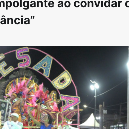
mpolgante ao convidar 
fância”