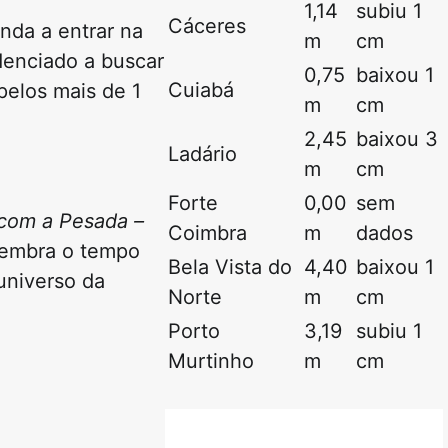
1,14
subiu 1
Cáceres
nda a entrar na
m
cm
denciado a buscar
0,75
baixou 1
Cuiabá
pelos mais de 1
m
cm
2,45
baixou 3
Ladário
m
cm
Forte
0,00
sem
 com a Pesada –
Coimbra
m
dados
elembra o tempo
Bela Vista do
4,40
baixou 1
universo da
Norte
m
cm
Porto
3,19
subiu 1
Murtinho
m
cm