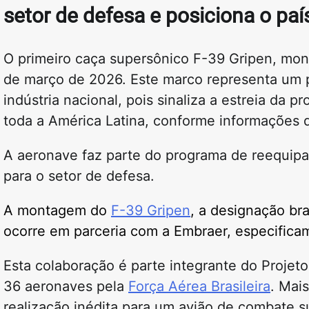
setor de defesa e posiciona o pa
O primeiro caça supersônico F-39 Gripen, monta
de março de 2026. Este marco representa um po
indústria nacional, pois sinaliza a estreia da
toda a América Latina, conforme informações 
A aeronave faz parte do programa de reequipam
para o setor de defesa.
A montagem do
F-39 Gripen
, a designação br
ocorre em parceria com a Embraer, especificam
Esta colaboração é parte integrante do Projet
36 aeronaves pela
Força Aérea Brasileira
. Mai
realização inédita para um avião de combate s