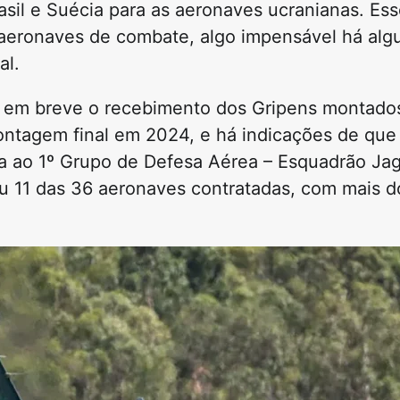
rasil e Suécia para as aeronaves ucranianas. Es
 aeronaves de combate, algo impensável há alg
al.
iar em breve o recebimento dos Gripens montad
montagem final em 2024, e há indicações de que
da ao 1º Grupo de Defesa Aérea – Esquadrão Ja
u 11 das 36 aeronaves contratadas, com mais d