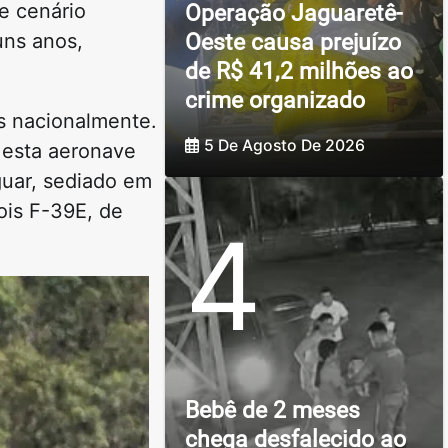
se cenário
Operação Jaguaretê-
Oeste causa prejuízo
uns anos,
de R$ 41,2 milhões ao
crime organizado
os nacionalmente.
5 De Agosto De 2026
 esta aeronave
guar, sediado em
ois F-39E, de
4
Bebê de 2 meses
chega desfalecido ao