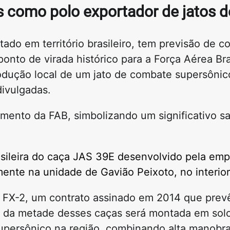
ís como polo exportador de jatos 
do em território brasileiro, tem previsão de c
nto de virada histórico para a Força Aérea Bras
 produção local de um jato de combate supersôni
divulgadas.
ento da FAB, simbolizando um significativo sa
asileira do caça JAS 39E desenvolvido pela em
ente na unidade de Gavião Peixoto, no interior
o FX-2, um contrato assinado em 2014 que prev
s da metade desses caças será montada em solo
upersônico na região, combinando alta manobra