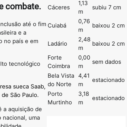
1,13
de combate.
Cáceres
subiu 7 cm
m
0,76
onclusão até o fim
Cuiabá
baixou 2 cm
m
ileira e a
2,48
co no país e em
Ladário
baixou 2 cm
m
Forte
0,00
sem dados
lto tecnológico
Coimbra
m
Bela Vista
4,41
estacionado
do Norte
m
presa sueca Saab,
Porto
3,18
 de São Paulo.
estacionado
Murtinho
m
ê a aquisição de
 nacional, uma
bilidade,