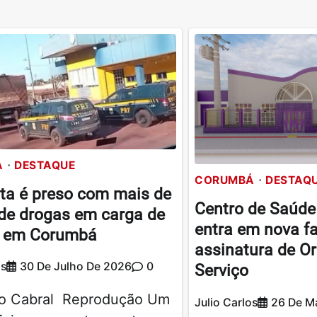
Á
DESTAQUE
CORUMBÁ
DESTAQ
ta é preso com mais de
Centro de Saúde
de drogas em carga de
entra em nova f
o em Corumbá
assinatura de O
os
30 De Julho De 2026
0
Serviço
o Cabral Reprodução Um
Julio Carlos
26 De M