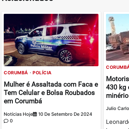
CORUMB
CORUMBÁ
POLÍCIA
Motoris
Mulher é Assaltada com Faca e
430 kg 
Tem Celular e Bolsa Roubados
minéri
em Corumbá
Julio Carl
Notícias Hoje
10 De Setembro De 2024
0
Leonard