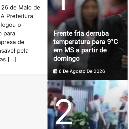
 26 de Maio de
A Prefeitura
logou o
Frente fria derruba
o para
temperatura para 9°C
mpresa de
em MS a partir de
sável pela
domingo
as […]
6 De Agosto De 2026
2