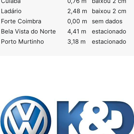
Cuiabá
0,76 m
baixou 2 cm
Ladário
2,48 m
baixou 2 cm
Forte Coimbra
0,00 m
sem dados
Bela Vista do Norte
4,41 m
estacionado
Porto Murtinho
3,18 m
estacionado