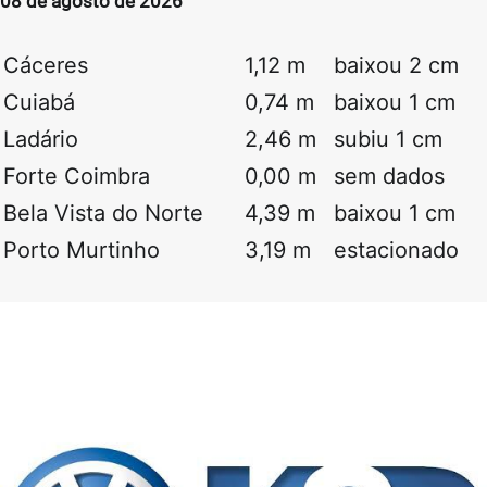
08 de agosto de 2026
Cáceres
1,12 m
baixou 2 cm
Cuiabá
0,74 m
baixou 1 cm
Ladário
2,46 m
subiu 1 cm
Forte Coimbra
0,00 m
sem dados
Bela Vista do Norte
4,39 m
baixou 1 cm
Porto Murtinho
3,19 m
estacionado