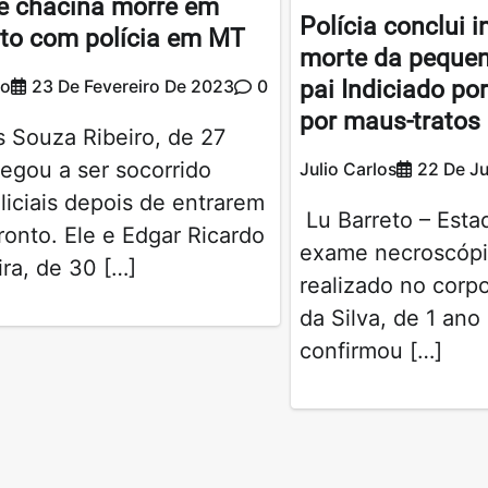
e chacina morre em
Polícia conclui i
to com polícia em MT
morte da pequena
pai Indiciado po
ão
23 De Fevereiro De 2023
0
por maus-tratos
 Souza Ribeiro, de 27
egou a ser socorrido
Julio Carlos
22 De J
liciais depois de entrarem
Lu Barreto – Esta
onto. Ele e Edgar Ricardo
exame necroscópi
ira, de 30 […]
realizado no corpo
da Silva, de 1 ano
confirmou […]