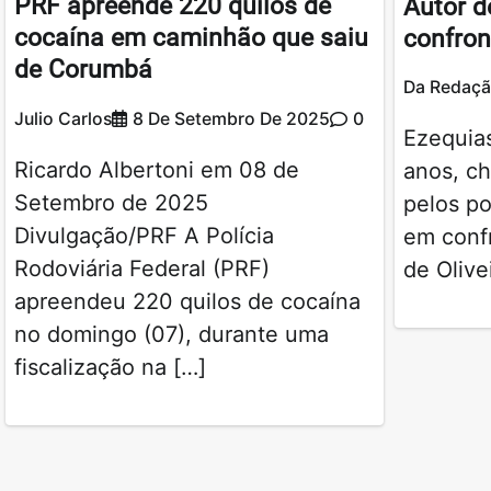
PRF apreende 220 quilos de
Autor d
cocaína em caminhão que saiu
confron
de Corumbá
Da Redaç
Julio Carlos
8 De Setembro De 2025
0
Ezequias
Ricardo Albertoni em 08 de
anos, ch
Setembro de 2025
pelos po
Divulgação/PRF A Polícia
em confr
Rodoviária Federal (PRF)
de Olive
apreendeu 220 quilos de cocaína
no domingo (07), durante uma
fiscalização na […]