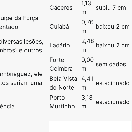
1,13
Cáceres
subiu 7 cm
m
uipe da Força
0,76
Cuiabá
baixou 2 cm
entado.
m
2,48
iversas lesões,
Ladário
baixou 2 cm
m
mbros) e outros
Forte
0,00
sem dados
Coimbra
m
embriaguez, ele
Bela Vista
4,41
itos seriam uma
estacionado
do Norte
m
Porto
3,18
estacionado
rência
Murtinho
m