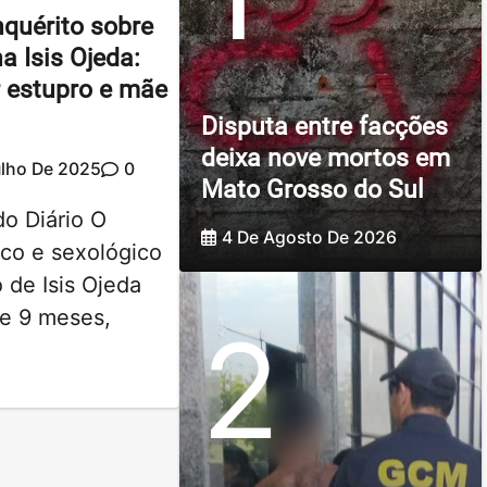
nquérito sobre
 Isis Ojeda:
r estupro e mãe
Disputa entre facções
deixa nove mortos em
ulho De 2025
0
Mato Grosso do Sul
do Diário O
4 De Agosto De 2026
co e sexológico
 de Isis Ojeda
 e 9 meses,
2