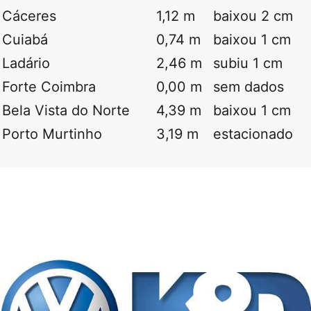
Cáceres
1,12 m
baixou 2 cm
Cuiabá
0,74 m
baixou 1 cm
Ladário
2,46 m
subiu 1 cm
Forte Coimbra
0,00 m
sem dados
Bela Vista do Norte
4,39 m
baixou 1 cm
Porto Murtinho
3,19 m
estacionado