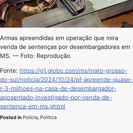
Armas apreendidas em operação que mira
venda de sentenças por desembargadores em
MS. — Foto: Reprodução
Fonte:
https://g1.globo.com/ms/mato-grosso-
do-sul/noticia/2024/10/24/pf-apreende-quase-
r-3-milhoes-na-casa-de-desembargador-
aposentado-investigado-por-venda-de-
sentenca-em-ms.ghtml
Posted in
Polícia
,
Política