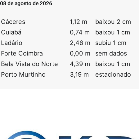
08 de agosto de 2026
Cáceres
1,12 m
baixou 2 cm
Cuiabá
0,74 m
baixou 1 cm
Ladário
2,46 m
subiu 1 cm
Forte Coimbra
0,00 m
sem dados
Bela Vista do Norte
4,39 m
baixou 1 cm
Porto Murtinho
3,19 m
estacionado