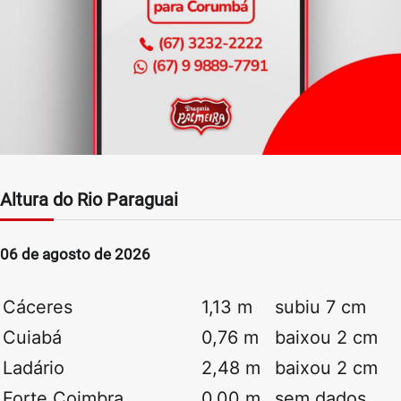
Altura do Rio Paraguai
06 de agosto de 2026
Cáceres
1,13 m
subiu 7 cm
Cuiabá
0,76 m
baixou 2 cm
Ladário
2,48 m
baixou 2 cm
Forte Coimbra
0,00 m
sem dados