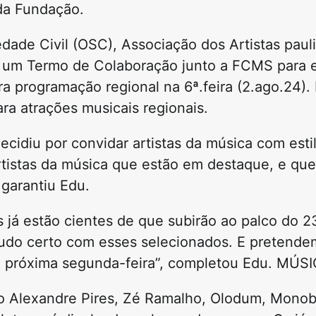
 da Fundação.
ade Civil (OSC), Associação dos Artistas paul
r um Termo de Colaboração junto a FCMS para 
ra programação regional na 6ª.feira (2.ago.24). 
ra atrações musicais regionais.
diu por convidar artistas da música com esti
tistas da música que estão em destaque, e qu
 garantiu Edu.
 já estão cientes de que subirão ao palco do 2
udo certo com esses selecionados. E pretendem
 na próxima segunda-feira”, completou Edu. M
tão Alexandre Pires, Zé Ramalho, Olodum, Mono