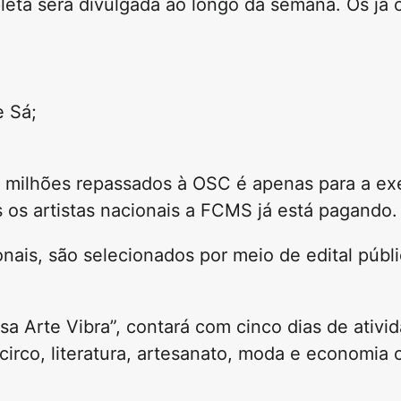
eta será divulgada ao longo da semana. Os já 
 Sá;
5 milhões repassados à OSC é apenas para a e
is os artistas nacionais a FCMS já está pagando.
onais, são selecionados por meio de edital públ
a Arte Vibra”, contará com cinco dias de ativid
circo, literatura, artesanato, moda e economia c