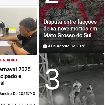
Disputa entre facções
deixa nove mortos em
Mato Grosso do Sul
4 De Agosto De 2026
LADÁRIO
3
arnaval 2025
cipado e
s!
Janeiro De 2025
0
preparativos para