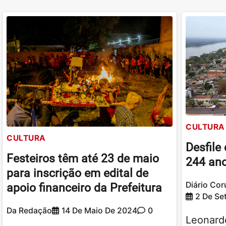
CULTURA
CULTURA
Desfile 
Festeiros têm até 23 de maio
244 ano
para inscrição em edital de
Diário Co
apoio financeiro da Prefeitura
2 De Se
Da Redação
14 De Maio De 2024
0
Leonard