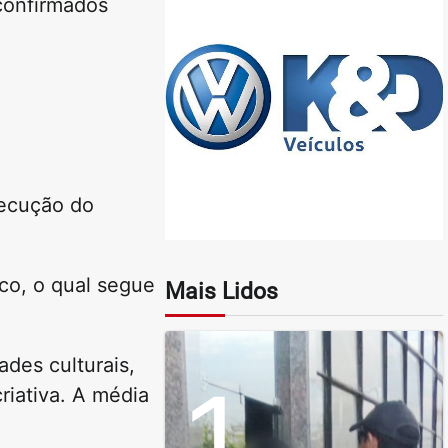
confirmados
xecução do
ico, o qual segue
Mais Lidos
ades culturais,
1
riativa. A média