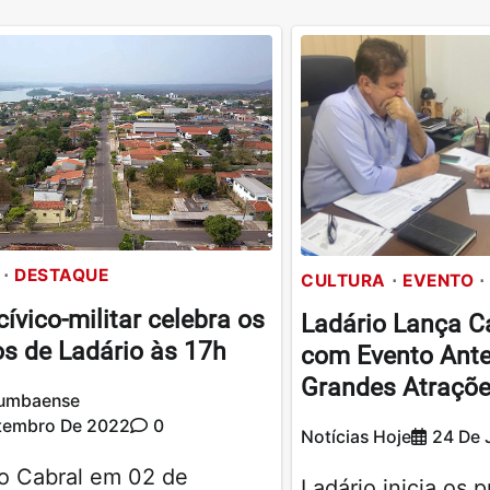
DESTAQUE
CULTURA
EVENTO
cívico-militar celebra os
Ladário Lança C
s de Ladário às 17h
com Evento Ante
Grandes Atraçõe
rumbaense
tembro De 2022
0
Notícias Hoje
24 De 
o Cabral em 02 de
Ladário inicia os 