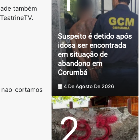
idade também
 TeatrineTV.
Suspeito é detido após
idosa ser encontrada
em situação de
abandono em
Corumbá
4 De Agosto De 2026
b-nao-cortamos-
2