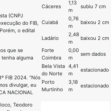
1,13
Cáceres
subiu 7 cm
m
ista (CNPJ
0,76
Cuiabá
baixou 2 cm
execução do FIB,
m
Porém, o edital
2,48
Ladário
baixou 2 cm
m
los que se
Forte
0,00
sem dados
e tenha alguma
Coimbra
m
Bela Vista
4,41
estacionado
do Norte
m
3º FIB 2024. “Nós
Porto
3,18
os divulgar, eu
estacionado
Murtinho
m
ÚSICA NACIONAL
bloco, Teodoro