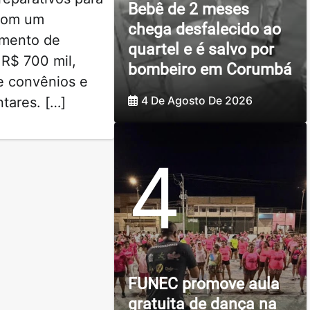
Bebê de 2 meses
com um
chega desfalecido ao
imento de
quartel e é salvo por
R$ 700 mil,
bombeiro em Corumbá
e convênios e
4 De Agosto De 2026
tares. […]
4
FUNEC promove aula
gratuita de dança na