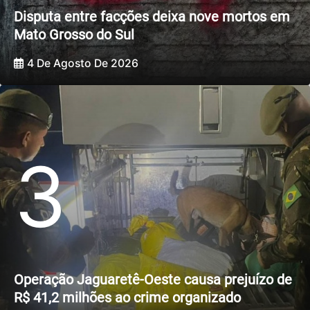
Disputa entre facções deixa nove mortos em
Mato Grosso do Sul
4 De Agosto De 2026
3
Operação Jaguaretê-Oeste causa prejuízo de
R$ 41,2 milhões ao crime organizado