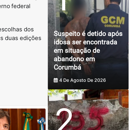
erno federal
escolhas dos
Suspeito é detido após
as duas edições
idosa ser encontrada
em situação de
abandono em
Corumbá
4 De Agosto De 2026
2