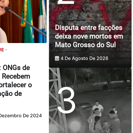
Disputa entre facções
deixa nove mortos em
Mato Grosso do Sul
UE
4 De Agosto De 2026
: ONGs de
l Recebem
3
rtalecer o
ação de
 Dezembro De 2024