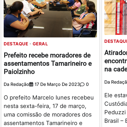
DESTAQU
DESTAQUE
GERAL
Atirado
Prefeito recebe moradores de
encontr
assentamentos Tamarineiro e
na cade
Paiolzinho
Da Redaç
Da Redação
17 De Março De 2023
0
Ele esta
O prefeito Marcelo Iunes recebeu
Custódi
nesta sexta-feira, 17 de março,
Peduzzi
uma comissão de moradores dos
Brasil – 
assentamentos Tamarineiro e