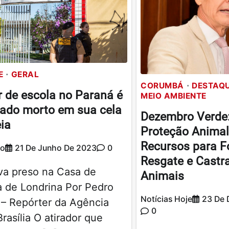
E
GERAL
CORUMBÁ
DESTAQ
r de escola no Paraná é
MEIO AMBIENTE
ado morto em sua cela
Dezembro Verde
ia
Proteção Anima
Recursos para Fo
ão
21 De Junho De 2023
0
Resgate e Castr
va preso na Casa de
Animais
a de Londrina Por Pedro
Notícias Hoje
23 De
 – Repórter da Agência
0
Brasília O atirador que