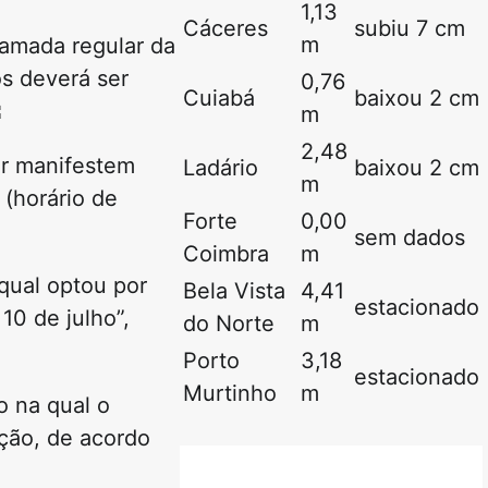
1,13
Cáceres
subiu 7 cm
m
hamada regular da
s deverá ser
0,76
Cuiabá
baixou 2 cm
m
2,48
ar manifestem
Ladário
baixou 2 cm
m
 (horário de
Forte
0,00
sem dados
Coimbra
m
qual optou por
Bela Vista
4,41
estacionado
10 de julho”,
do Norte
m
Porto
3,18
estacionado
Murtinho
m
o na qual o
ição, de acordo