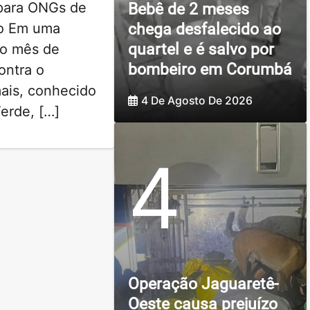
 para ONGs de
Bebê de 2 meses
io Em uma
chega desfalecido ao
quartel e é salvo por
no mês de
bombeiro em Corumbá
ontra o
ais, conhecido
4 De Agosto De 2026
erde, […]
4
Operação Jaguaretê-
Oeste causa prejuízo