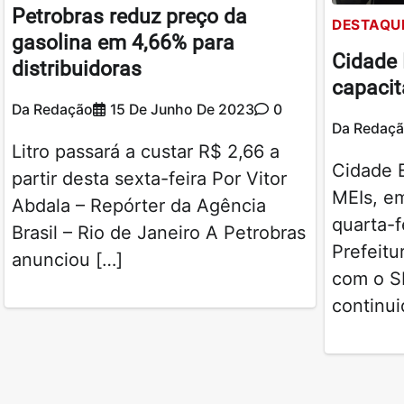
Petrobras reduz preço da
DESTAQU
gasolina em 4,66% para
Cidade
distribuidoras
capacit
Da Redação
15 De Junho De 2023
0
Da Redaç
Litro passará a custar R$ 2,66 a
Cidade 
partir desta sexta-feira Por Vitor
MEIs, em
Abdala – Repórter da Agência
quarta-f
Brasil – Rio de Janeiro A Petrobras
Prefeitu
anunciou […]
com o 
continui