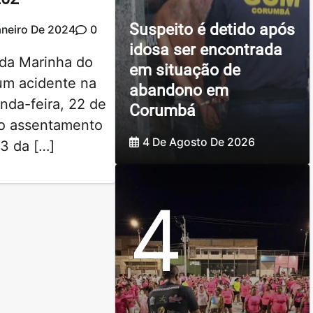
Suspeito é detido após
aneiro De 2024
0
idosa ser encontrada
l da Marinha do
em situação de
um acidente na
abandono em
da-feira, 22 de
Corumbá
ao assentamento
4 De Agosto De 2026
3 da […]
4