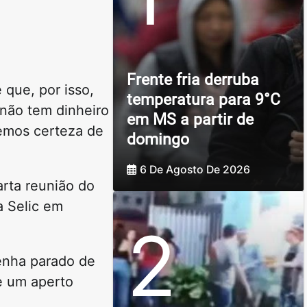
Frente fria derruba
 que, por isso,
temperatura para 9°C
 não tem dinheiro
em MS a partir de
temos certeza de
domingo
6 De Agosto De 2026
arta reunião do
a Selic em
2
tenha parado de
de um aperto