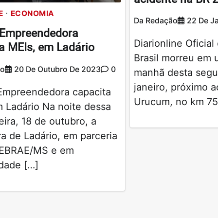
E
ECONOMIA
Da Redação
22 De J
 Empreendedora
Diarionline Oficia
a MEIs, em Ladário
Brasil morreu em 
ão
20 De Outubro De 2023
0
manhã desta segun
janeiro, próximo 
Empreendedora capacita
Urucum, no km 75
 Ladário Na noite dessa
eira, 18 de outubro, a
ra de Ladário, em parceria
SEBRAE/MS e em
dade […]