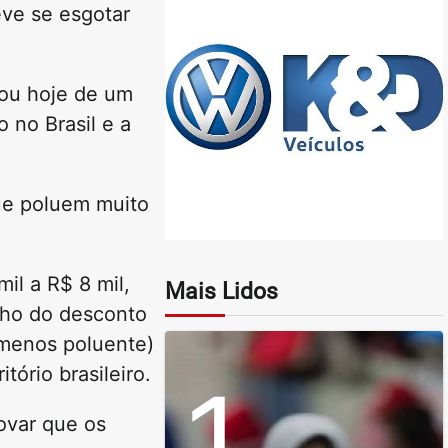
ve se esgotar
pou hoje de um
 no Brasil e a
que poluem muito
il a R$ 8 mil,
Mais Lidos
nho do desconto
 (menos poluente)
tório brasileiro.
1
ovar que os