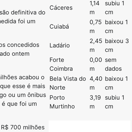
1,14
subiu 1
Cáceres
m
cm
são definitiva do
edida foi um
0,75
baixou 1
Cuiabá
m
cm
2,45
baixou 3
tos concedidos
Ladário
m
cm
gado ontem
Forte
0,00
sem
Coimbra
m
dados
milhões acabou o
Bela Vista do
4,40
baixou 1
rque esse é mais
Norte
m
cm
igo ou um ônibus
Porto
3,19
subiu 1
 é que foi um
Murtinho
m
cm
, R$ 700 milhões