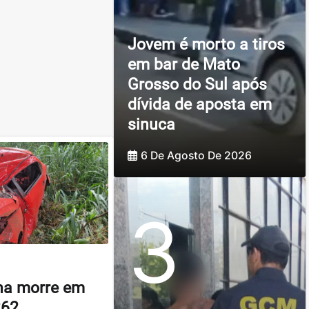
Jovem é morto a tiros
em bar de Mato
Grosso do Sul após
dívida de aposta em
sinuca
6 De Agosto De 2026
3
nha morre em
262