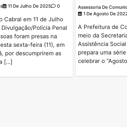
os
11 De Julho De 2025
0
Assessoria De Comuni
1 De Agosto De 202
o Cabral em 11 de Julho
A Prefeitura de C
Divulgação/Polícia Penal
meio da Secretari
ssoas foram presas na
Assistência Social
sta sexta-feira (11), em
prepara uma série
, por descumprirem as
celebrar o “Agosto
a […]