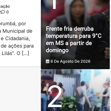
cação
2
0
orumbá, por
Frente fria derruba
a Municipal de
temperatura para 9°C
 e Cidadania,
em MS a partir de
 de ações para
domingo
 Lilás”. O […]
6 De Agosto De 2026
2