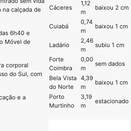
ontrado sem vida
1,12
Cáceres
baixou 2 cm
 na calçada de
m
0,74
Cuiabá
baixou 1 cm
m
 das 6h40 e
2,46
to Móvel de
Ladário
subiu 1 cm
m
Forte
0,00
sem dados
ra corporal
Coimbra
m
sso do Sul, com
Bela Vista
4,39
baixou 1 cm
do Norte
m
Porto
3,19
icação e a
estacionado
Murtinho
m