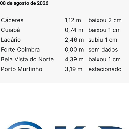
08 de agosto de 2026
Cáceres
1,12 m
baixou 2 cm
Cuiabá
0,74 m
baixou 1 cm
Ladário
2,46 m
subiu 1 cm
Forte Coimbra
0,00 m
sem dados
Bela Vista do Norte
4,39 m
baixou 1 cm
Porto Murtinho
3,19 m
estacionado