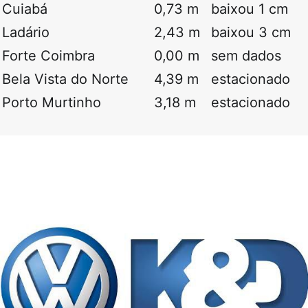
Cuiabá
0,73 m
baixou 1 cm
Ladário
2,43 m
baixou 3 cm
Forte Coimbra
0,00 m
sem dados
Bela Vista do Norte
4,39 m
estacionado
Porto Murtinho
3,18 m
estacionado