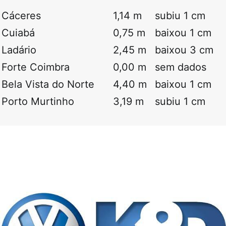
Cáceres
1,14 m
subiu 1 cm
Cuiabá
0,75 m
baixou 1 cm
Ladário
2,45 m
baixou 3 cm
Forte Coimbra
0,00 m
sem dados
Bela Vista do Norte
4,40 m
baixou 1 cm
Porto Murtinho
3,19 m
subiu 1 cm