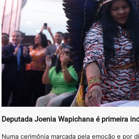
Deputada Joenia Wapichana é primeira in
Numa cerimônia marcada pela emoção e por di