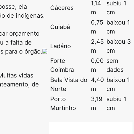
1,14
subiu 1
posse, ela
Cáceres
m
cm
do de indígenas.
0,75
baixou 1
Cuiabá
m
cm
scar orçamento
2,45
baixou 3
u a falta de
Ladário
m
cm
s para o órgão.
Forte
0,00
sem
Coimbra
m
dados
Muitas vidas
Bela Vista do
4,40
baixou 1
ateamento, de
Norte
m
cm
Porto
3,19
subiu 1
Murtinho
m
cm