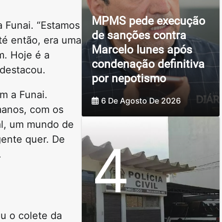
MPMS pede execução
a Funai. “Estamos
de sanções contra
té então, era uma
Marcelo Iunes após
m. Hoje é a
condenação definitiva
 destacou.
por nepotismo
m a Funai.
6 De Agosto De 2026
umanos, com os
al, um mundo de
gente quer. De
4
.
iu o colete da