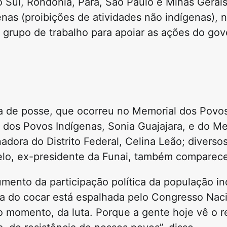
o Sul, Rondônia, Pará, São Paulo e Minas Gerai
enas (proibições de atividades não indígenas),
 grupo de trabalho para apoiar as ações do gov
a de posse, que ocorreu no Memorial dos Povos
 dos Povos Indígenas, Sonia Guajajara, e do M
adora do Distrito Federal, Celina Leão; divers
uelo, ex-presidente da Funai, também comparec
umento da participação política da população i
a do cocar está espalhada pelo Congresso Naci
o momento, da luta. Porque a gente hoje vê o 