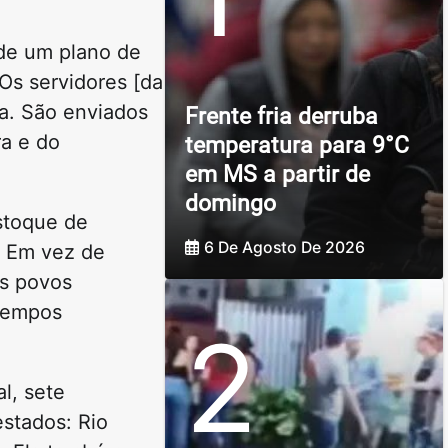
 de um plano de
“Os servidores [da
ia. São enviados
Frente fria derruba
ra e do
temperatura para 9°C
em MS a partir de
domingo
stoque de
6 De Agosto De 2026
. Em vez de
os povos
 tempos
2
l, sete
estados: Rio