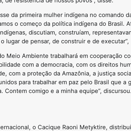
, de resistência de nossos povos”, disse.
posse da primeira mulher indígena no comando d
mos o começo da política indígena do Brasil. A
 indígenas, discutiam, construíam, representava
o lugar de pensar, de construir e de executar”,
o do Meio Ambiente trabalhará em cooperação co
abilidade com a democracia, com os direitos h
e, com a proteção da Amazônia, a justiça soci
unidos para trabalhar em paz pelo Brasil que a 
. Contem comigo e a minha equipe”, discursou
ernacional, o Cacique Raoni Metyktire, distribu