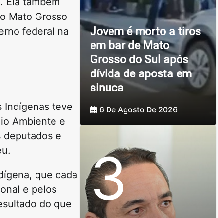
s. Ela também
 no Mato Grosso
Jovem é morto a tiros
erno federal na
em bar de Mato
Grosso do Sul após
dívida de aposta em
sinuca
 Indígenas teve
6 De Agosto De 2026
eio Ambiente e
os deputados e
3
eu.
ndígena, que cada
onal e pelos
resultado do que