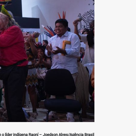
o líder indígena Raoní –
Joedson Alves/Agência Brasil