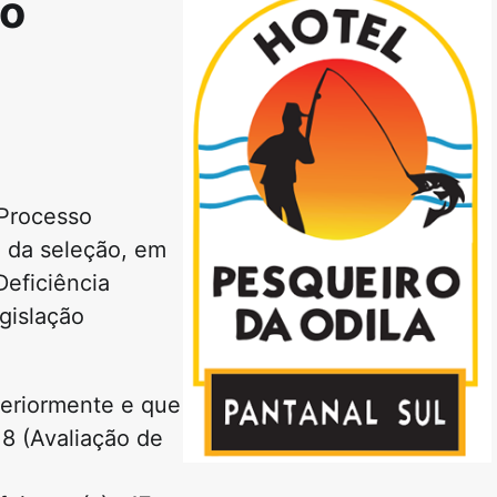
so
 Processo
a da seleção, em
eficiência
gislação
teriormente e que
8 (Avaliação de