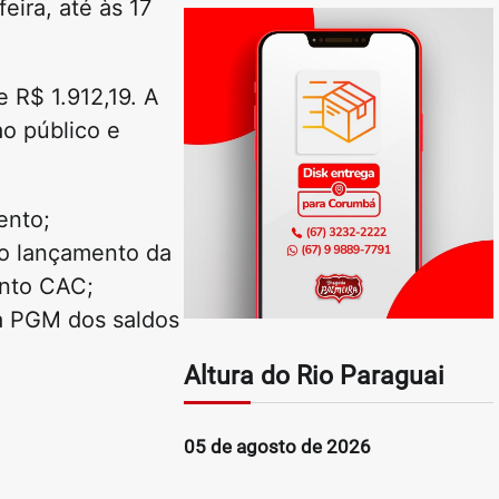
feira, até às 17
e R$ 1.912,19. A
ao público e
ento;
mo lançamento da
ento CAC;
à PGM dos saldos
Altura do Rio Paraguai
05 de agosto de 2026