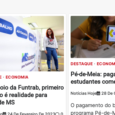
DESTAQUE
ECONOM
Pé-de-Meia: pag
E
ECONOMIA
estudantes come
io da Funtrab, primeiro
Notícias Hoje
28 De 
 é realidade para
 de MS
O pagamento do b
programa Pé-de-Me
ão
24 De Fevereiro De 2023
0